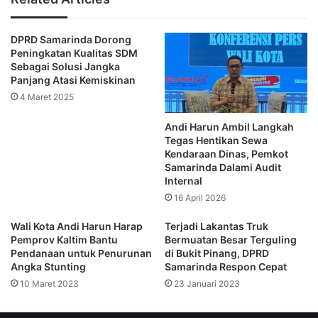
DPRD Samrinda
DPRD Samarinda Dorong
Peningkatan Kualitas SDM
Sebagai Solusi Jangka
Komisi III DPRD Samarinda
Panjang Atasi Kemiskinan
4 Maret 2025
Muhammad Novan Syahrony Pasie
Andi Harun Ambil Langkah
Pemkot Samarinda
Reklame
Tegas Hentikan Sewa
Kendaraan Dinas, Pemkot
Samarinda Dalami Audit
Internal
16 April 2026
Wali Kota Andi Harun Harap
Terjadi Lakantas Truk
Pemprov Kaltim Bantu
Bermuatan Besar Terguling
Pendanaan untuk Penurunan
di Bukit Pinang, DPRD
Angka Stunting
Samarinda Respon Cepat
10 Maret 2023
23 Januari 2023