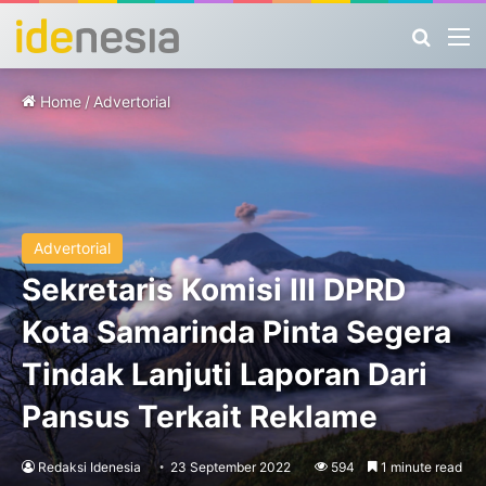
Search
M
Home
/
Advertorial
Advertorial
Sekretaris Komisi III DPRD
Kota Samarinda Pinta Segera
Tindak Lanjuti Laporan Dari
Pansus Terkait Reklame
Redaksi Idenesia
23 September 2022
594
1 minute read