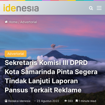
Search
M
Home
/
Advertorial
Advertorial
Sekretaris Komisi III DPRD
Kota Samarinda Pinta Segera
Tindak Lanjuti Laporan
Pansus Terkait Reklame
Redaksi Idenesia
23 Agustus 2022
593
1 minute read