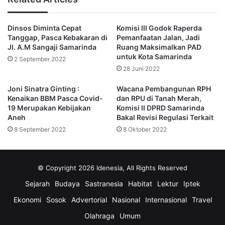
DPRD Samrinda
Dinsos Diminta Cepat
Komisi III Godok Raperda
Tanggap, Pasca Kebakaran di
Pemanfaatan Jalan, Jadi
Jl. A.M Sangaji Samarinda
Ruang Maksimalkan PAD
Muhammad Novan Syahrony Pasie
untuk Kota Samarinda
2 September 2022
pansus
28 Juni 2022
Reklame
Joni Sinatra Ginting :
Wacana Pembangunan RPH
Kenaikan BBM Pasca Covid-
dan RPU di Tanah Merah,
19 Merupakan Kebijakan
Komisi II DPRD Samarinda
Aneh
Bakal Revisi Regulasi Terkait
8 September 2022
8 Oktober 2022
© Copyright 2026 Idenesia, All Rights Reserved
Sejarah
Budaya
Sastranesia
Habitat
Lektur
Iptek
Ekonomi
Sosok
Advertorial
Nasional
Internasional
Travel
Olahraga
Umum