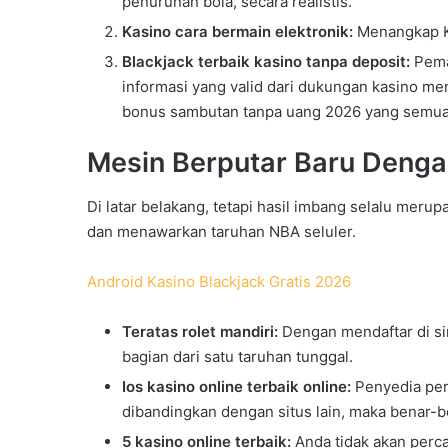
penurunan bola, secara realistis.
Kasino cara bermain elektronik:
Menangkap K
Blackjack terbaik kasino tanpa deposit:
Pema
informasi yang valid dari dukungan kasino m
bonus sambutan tanpa uang 2026 yang semua
Mesin Berputar Baru Deng
Di latar belakang, tetapi hasil imbang selalu merup
dan menawarkan taruhan NBA seluler.
Android Kasino Blackjack Gratis 2026
Teratas rolet mandiri:
Dengan mendaftar di si
bagian dari satu taruhan tunggal.
Ios kasino online terbaik online:
Penyedia pera
dibandingkan dengan situs lain, maka benar-b
5 kasino online terbaik:
Anda tidak akan perca