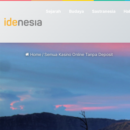
Sejarah
Budaya
Sastranesia
Hab
Home
/
Semua Kasino Online Tanpa Deposit