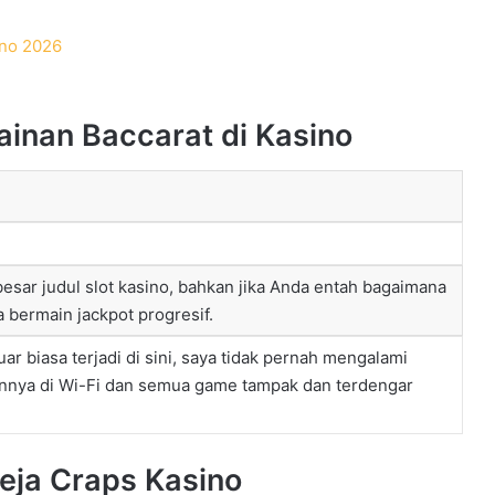
ino 2026
inan Baccarat di Kasino
esar judul slot kasino, bahkan jika Anda entah bagaimana
 bermain jackpot progresif.
r biasa terjadi di sini, saya tidak pernah mengalami
nnya di Wi-Fi dan semua game tampak dan terdengar
eja Craps Kasino