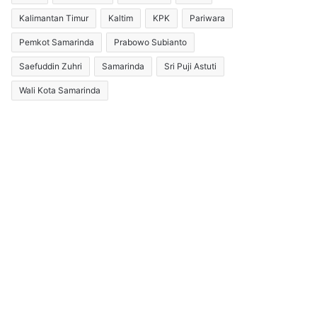
Kalimantan Timur
Kaltim
KPK
Pariwara
Pemkot Samarinda
Prabowo Subianto
Saefuddin Zuhri
Samarinda
Sri Puji Astuti
Wali Kota Samarinda