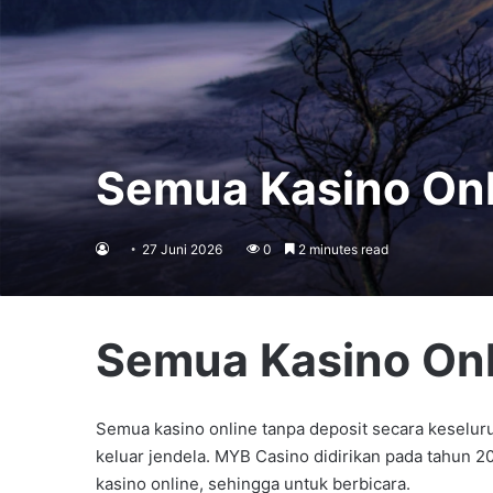
Semua Kasino Onl
27 Juni 2026
0
2 minutes read
Semua Kasino Onl
Semua kasino online tanpa deposit secara keselu
keluar jendela. MYB Casino didirikan pada tahun 
kasino online, sehingga untuk berbicara.