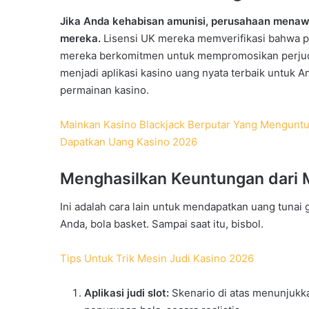
Jika Anda kehabisan amunisi, perusahaan menawar
mereka.
Lisensi UK mereka memverifikasi bahwa
mereka berkomitmen untuk mempromosikan perjudi
menjadi aplikasi kasino uang nyata terbaik untu
permainan kasino.
Mainkan Kasino Blackjack Berputar Yang Menguntu
Dapatkan Uang Kasino 2026
Menghasilkan Keuntungan dari M
Ini adalah cara lain untuk mendapatkan uang tunai
Anda, bola basket. Sampai saat itu, bisbol.
Tips Untuk Trik Mesin Judi Kasino 2026
Aplikasi judi slot:
Skenario di atas menunjukka