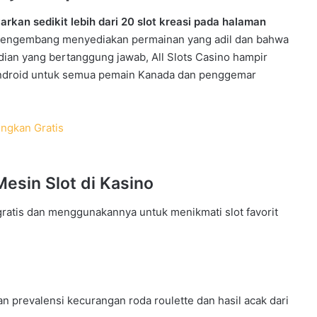
kan sedikit lebih dari 20 slot kreasi pada halaman
 pengembang menyediakan permainan yang adil dan bahwa
an yang bertanggung jawab, All Slots Casino hampir
k Android untuk semua pemain Kanada dan penggemar
ngkan Gratis
esin Slot di Kasino
 gratis dan menggunakannya untuk menikmati slot favorit
n prevalensi kecurangan roda roulette dan hasil acak dari