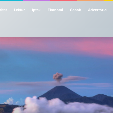
itat
Lektur
Iptek
Ekonomi
Sosok
Advertorial