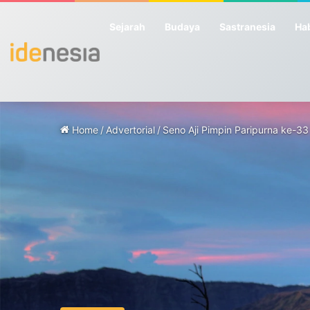
Sejarah
Budaya
Sastranesia
Hab
Home
/
Advertorial
/
Seno Aji Pimpin Paripurna ke-