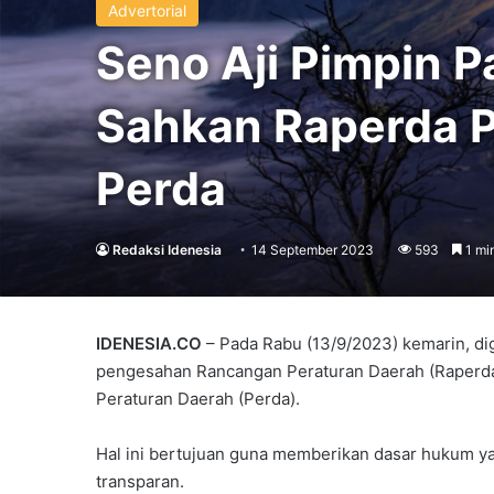
Advertorial
Seno Aji Pimpin P
Sahkan Raperda P
Perda
Redaksi Idenesia
14 September 2023
593
1 mi
IDENESIA.CO
– Pada Rabu (13/9/2023) kemarin, di
pengesahan Rancangan Peraturan Daerah (Raperda
Peraturan Daerah (Perda).
Hal ini bertujuan guna memberikan dasar hukum y
transparan.