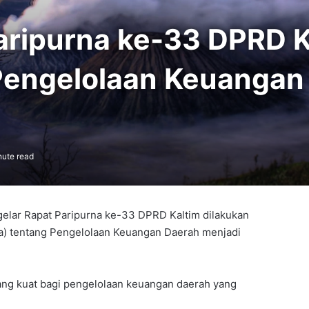
aripurna ke-33 DPRD K
engelolaan Keuangan 
nute read
gelar Rapat Paripurna ke-33 DPRD Kaltim dilakukan
) tentang Pengelolaan Keuangan Daerah menjadi
ang kuat bagi pengelolaan keuangan daerah yang