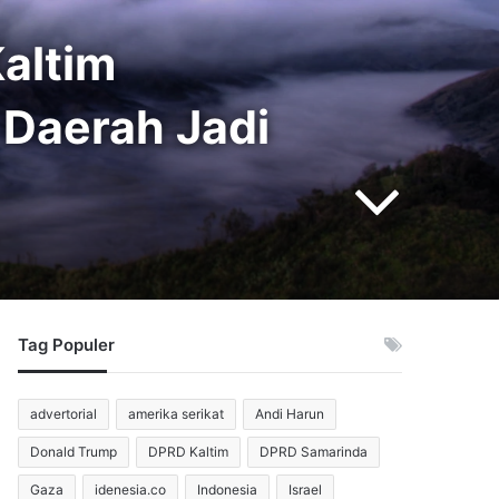
altim
Daerah Jadi
Tag Populer
advertorial
amerika serikat
Andi Harun
Donald Trump
DPRD Kaltim
DPRD Samarinda
Gaza
idenesia.co
Indonesia
Israel