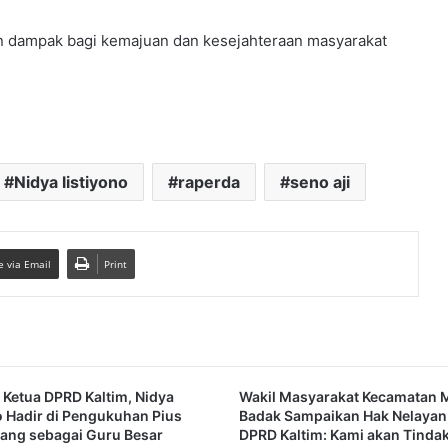
 dampak bagi kemajuan dan kesejahteraan masyarakat
Nidya listiyono
raperda
seno aji
e via Email
Print
 Ketua DPRD Kaltim, Nidya
Wakil Masyarakat Kecamatan 
o Hadir di Pengukuhan Pius
Badak Sampaikan Hak Nelayan,
nang sebagai Guru Besar
DPRD Kaltim: Kami akan Tindak