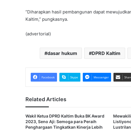
“Diharapkan hasil pembangunan dapat mewujudkan
Kaltim,” pungkasnya.
(advertorial)
dasar hukum
DPRD Kaltim
Facebook
Skype
Messenger
Shar
Related Articles
Wakil Ketua DPRD Kaltim Buka BK Award
Mewakili
2023, Seno Aji: Semoga para Peraih
Listiyon
Penghargaan Tingkatkan Kinerja Lebih
Lustrila