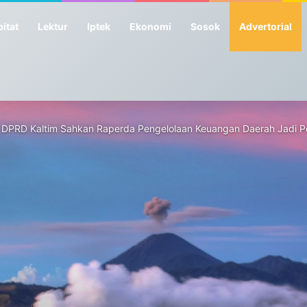
itat
Lektur
Iptek
Ekonomi
Sosok
Advertorial
33 DPRD Kaltim Sahkan Raperda Pengelolaan Keuangan Daerah Jadi P