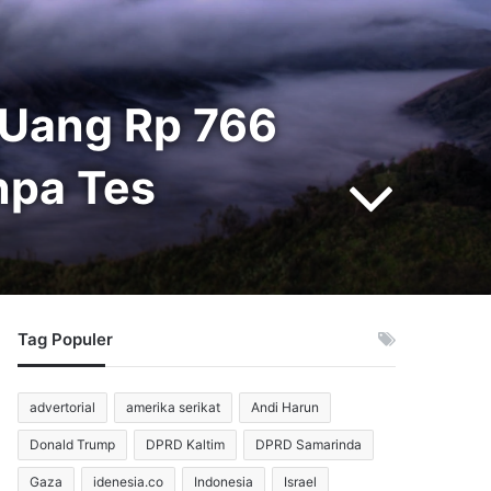
 Uang Rp 766
npa Tes
Tag Populer
advertorial
amerika serikat
Andi Harun
Donald Trump
DPRD Kaltim
DPRD Samarinda
Gaza
idenesia.co
Indonesia
Israel