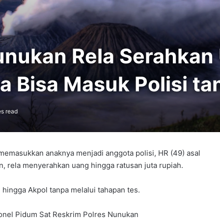
Nunukan Rela Serahkan
 Bisa Masuk Polisi ta
s read
 memasukkan anaknya menjadi anggota polisi, HR (49) asal
, rela menyerahkan uang hingga ratusan juta rupiah.
i hingga Akpol tanpa melalui tahapan tes.
sonel Pidum Sat Reskrim Polres Nunukan