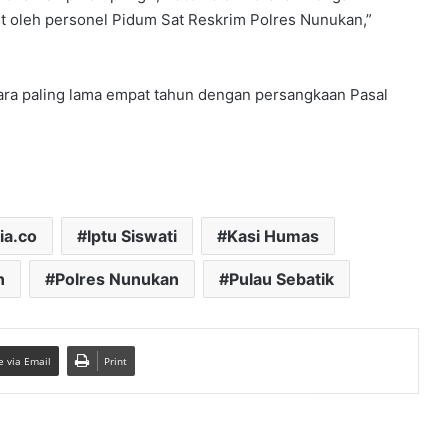
t oleh personel Pidum Sat Reskrim Polres Nunukan,”
jara paling lama empat tahun dengan persangkaan Pasal
ia.co
Iptu Siswati
Kasi Humas
n
Polres Nunukan
Pulau Sebatik
e via Email
Print