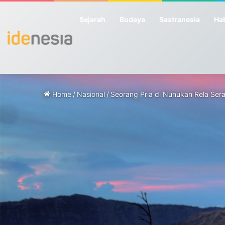
Sejarah
Budaya
Sastranesia
Hab
Home
/
Nasional
/
Seorang Pria di Nunukan Rela Ser