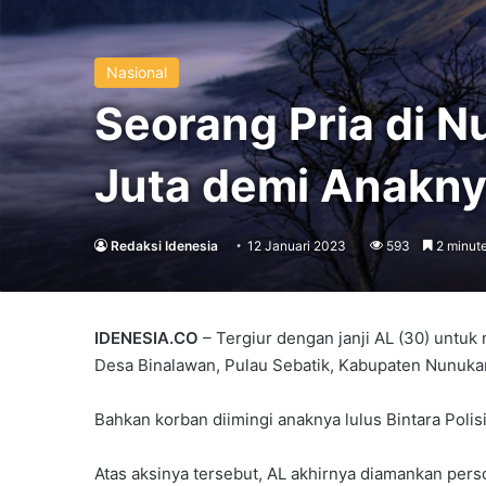
Nasional
Seorang Pria di 
Juta demi Anaknya
Redaksi Idenesia
12 Januari 2023
593
2 minute
IDENESIA.CO
– Tergiur dengan janji AL (30) untuk
Desa Binalawan, Pulau Sebatik, Kabupaten Nunukan
Bahkan korban diimingi anaknya lulus Bintara Polis
Atas aksinya tersebut, AL akhirnya diamankan per