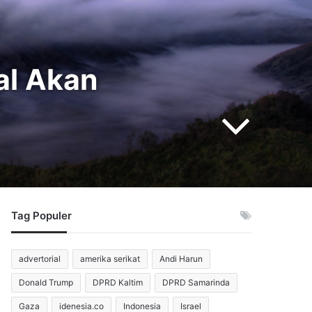
al Akan
Tag Populer
advertorial
amerika serikat
Andi Harun
Donald Trump
DPRD Kaltim
DPRD Samarinda
Gaza
idenesia.co
Indonesia
Israel