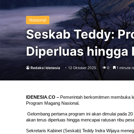
Nasional
Seskab Teddy: P
Diperluas hingga
Redaksi Idenesia
12 Oktober 2025
0
1 minute r
IDENESIA.CO –
 Pemerintah berkomitmen membuka leb
Program Magang Nasional.
 Gelombang pertama program ini akan dimulai pada 20 O
akan terus diperluas hingga mencapai ratusan ribu pese
Sekretaris Kabinet (Seskab) Teddy Indra Wijaya mene