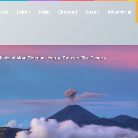
itat
Lektur
Iptek
Ekonomi
Sosok
Advertorial
sional Akan Diperluas hingga Ratusan Ribu Peserta