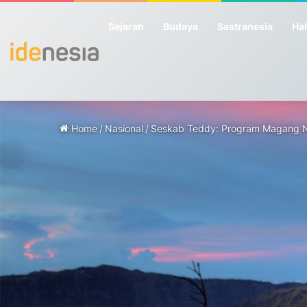
Sejarah
Budaya
Sastranesia
Hab
Home
/
Nasional
/
Seskab Teddy: Program Magang Na