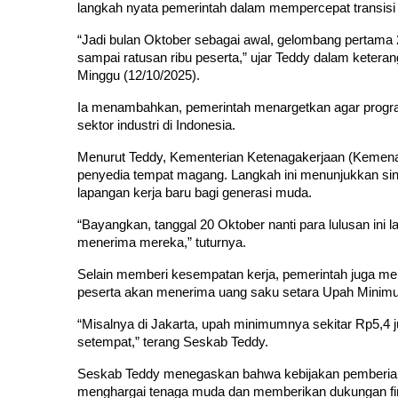
langkah nyata pemerintah dalam mempercepat transisi lu
“Jadi bulan Oktober sebagai awal, gelombang pertama 20 r
sampai ratusan ribu peserta,” ujar Teddy dalam keteran
Minggu (12/10/2025).
Ia menambahkan, pemerintah menargetkan agar program 
sektor industri di Indonesia.
Menurut Teddy, Kementerian Ketenagakerjaan (Kemenak
penyedia tempat magang. Langkah ini menunjukkan sine
lapangan kerja baru bagi generasi muda.
“Bayangkan, tanggal 20 Oktober nanti para lulusan ini 
menerima mereka,” tuturnya.
Selain memberi kesempatan kerja, pemerintah juga me
peserta akan menerima uang saku setara Upah Minimu
“Misalnya di Jakarta, upah minimumnya sekitar Rp5,4 ju
setempat,” terang Seskab Teddy.
Seskab Teddy menegaskan bahwa kebijakan pemberian 
menghargai tenaga muda dan memberikan dukungan fina