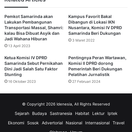
Namun, ia menilai jika sejumlah proyek ini terkesan
dipaksakan, maka pembangunan menjadi kurang maksimal
Pemkot Samarinda akan
Kampus Favorit Bakal
karena pekerjaannya yang terburu-buru.
Lakukan Pembangunan
Dibangun di Lokasi IKN
Transportasi Massal, Shamri:
Nusantara, Komisi IV DPRD
“Kontraktor yang bekerja juga terganggu karena urusan
kalau Bisa Dibuat Asyik dan
Samarinda Beri Dukungan
Jadi Wahana Hiburan
masalah sosial dan dampak lainnya. Jadi itu harus
3 Maret 2022
13 April 2023
dituntaskan dahulu baru melanjutkan agar pekerjaannya
lancar dan tidak menimbulkan masalah baru,” pungkasnya.
Ketua Komisi IV DPRD
Pentingnya Peran Wartawan,
Samarinda Sebut Pernikahan
Komisi II DPRD dorong
Dini Jadi Salah Satu Faktor
Pemerintah Beri Dukungan
(Advertorial)
Stunting
Pelatihan Jurnalistik
16 Oktober 2023
27 Februari 2024
DPRD Samarinda
Gor Segiri
Pasar Pagi
SHM
© Copyright 2026 Idenesia, All Rights Reserved
Sejarah
Budaya
Sastranesia
Habitat
Lektur
Iptek
Ekonomi
Sosok
Advertorial
Nasional
Internasional
Travel