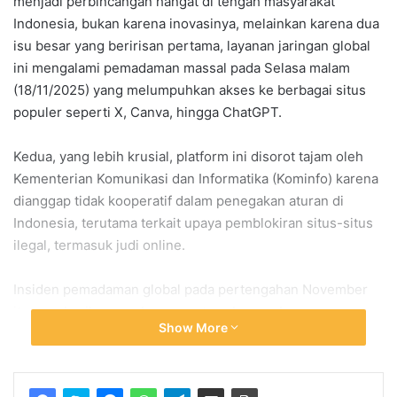
menjadi perbincangan hangat di tengah masyarakat
Indonesia, bukan karena inovasinya, melainkan karena dua
isu besar yang beririsan pertama, layanan jaringan global
ini mengalami pemadaman massal pada Selasa malam
(18/11/2025) yang melumpuhkan akses ke berbagai situs
populer seperti X, Canva, hingga ChatGPT.
Kedua, yang lebih krusial, platform ini disorot tajam oleh
Kementerian Komunikasi dan Informatika (Kominfo) karena
dianggap tidak kooperatif dalam penegakan aturan di
Indonesia, terutama terkait upaya pemblokiran situs-situs
ilegal, termasuk judi online.
Insiden pemadaman global pada pertengahan November
itu memberikan gambaran nyata seberapa besar peran
Show More
Cloudflare dalam menopang arsitektur internet modern.
Ketika layanan ini tumbang, dampaknya terasa instan,
menyebabkan jutaan pengguna tidak dapat mengakses