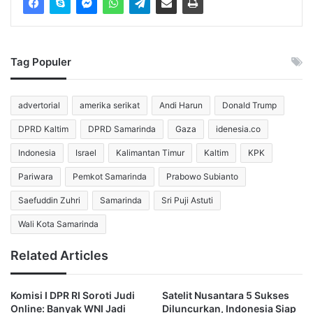
aplikasi dan situs web secara bersamaan.
Fenomena ini membuktikan bahwa perusahaan penyedia
infrastruktur internet seperti Cloudflare, yang seringkali
Tag Populer
bekerja tanpa terlihat, memegang kendali vital atas
keberlangsungan operasional digital dunia.
advertorial
amerika serikat
Andi Harun
Donald Trump
Mengenal Jaringan
DPRD Kaltim
DPRD Samarinda
Gaza
idenesia.co
Indonesia
Israel
Kalimantan Timur
Kaltim
KPK
Raksasa di Balik
Pariwara
Pemkot Samarinda
Prabowo Subianto
Saefuddin Zuhri
Samarinda
Sri Puji Astuti
Internet
Wali Kota Samarinda
Related Articles
Lalu, apa sebenarnya Cloudflare? Mengutip laman
resminya, Cloudflare mendefinisikan dirinya sebagai salah
satu jaringan terbesar yang beroperasi di internet. Secara
Komisi I DPR RI Soroti Judi
Satelit Nusantara 5 Sukses
Online: Banyak WNI Jadi
Diluncurkan, Indonesia Siap
esensial, layanan ini berfungsi sebagai lapisan antara