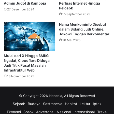
Admin Judol di Kamboja
Perluas Internet Hingga
perangkat pengguna internet dengan server situs web
Pelosok
27 Desember 2024
yang mereka kunjungi. Fungsinya ganda: meningkatkan
15 September 2025
keamanan dan kinerja situs web serta layanannya.
Nama Menkominfo Disebut
dalam Sidang Judi Online,
“Kini bisnis, organisasi nirlaba, blogger, dan siapa pun
Jokowi Enggan Berkomentar
dengan akses internet bisa menikmati situs web dan
20 Mei 2025
aplikasi lebih cepat serta aman berkat Cloudflare,” jelas
perusahaan tersebut.
Mulai dari X Hingga BMKG
Ngadat, Cloudflare Diduga
Cloudflare menyediakan sejumlah layanan penting, namun
Jadi Titik Pusat Masalah
yang paling terkenal adalah kemampuannya untuk
Infrastruktur Web
memastikan sebuah situs tetap online meskipun menerima
18 November 2025
lonjakan lalu lintas data yang masif. Lonjakan ini bisa
disebabkan oleh jumlah pengunjung yang tinggi
(popularitas) atau yang lebih sering terjadi serangan siber
© Copyright 2026 Idenesia, All Rights Reserved
berbahaya seperti Distributed Denial of Service (DDoS)
Sejarah
Budaya
Sastranesia
Habitat
Lektur
Iptek
yang bertujuan melumpuhkan situs.
Ekonomi
Sosok
Advertorial
Nasional
Internasional
Travel