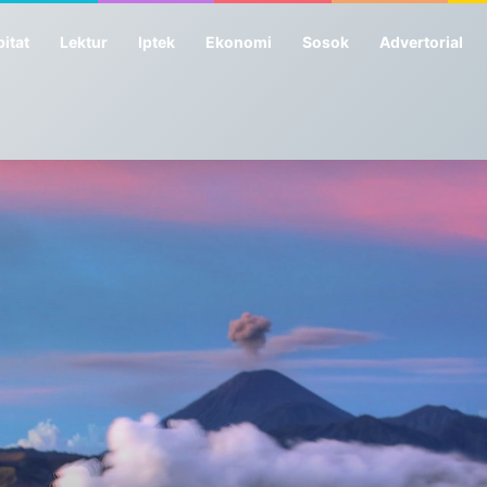
itat
Lektur
Iptek
Ekonomi
Sosok
Advertorial