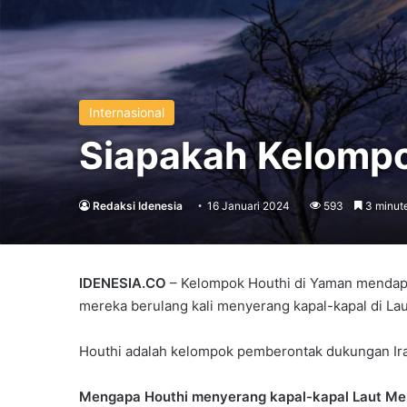
Internasional
Siapakah Kelompo
Redaksi Idenesia
16 Januari 2024
593
3 minut
IDENESIA.CO
– Kelompok Houthi di Yaman mendapat 
mereka berulang kali menyerang kapal-kapal di La
Houthi adalah kelompok pemberontak dukungan Ir
Mengapa Houthi menyerang kapal-kapal Laut Me