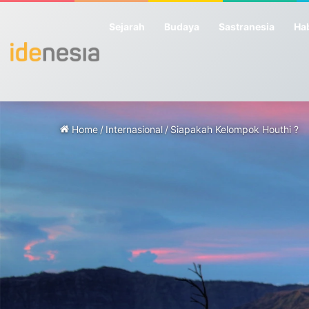
Sejarah
Budaya
Sastranesia
Hab
Home
/
Internasional
/
Siapakah Kelompok Houthi ?