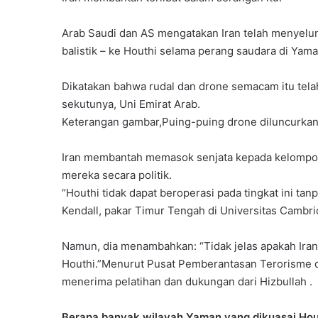
Arab Saudi dan AS mengatakan Iran telah menyelund
balistik – ke Houthi selama perang saudara di Ya
Dikatakan bahwa rudal dan drone semacam itu tela
sekutunya, Uni Emirat Arab.
Keterangan gambar,Puing-puing drone diluncurkan 
Iran membantah memasok senjata kepada kelompo
mereka secara politik.
“Houthi tidak dapat beroperasi pada tingkat ini tanpa
Kendall, pakar Timur Tengah di Universitas Cambri
Namun, dia menambahkan: “Tidak jelas apakah Iran
Houthi.”Menurut Pusat Pemberantasan Terorisme di 
menerima pelatihan dan dukungan dari Hizbullah .
Berapa banyak wilayah Yaman yang dikuasai Hou