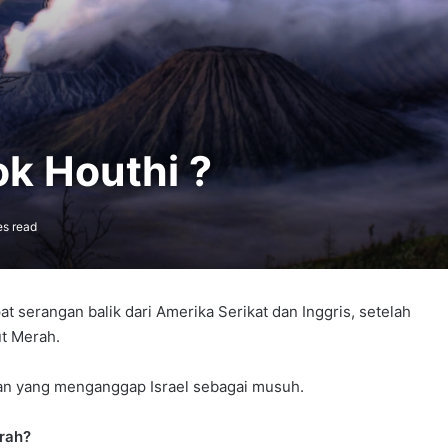
k Houthi ?
es read
serangan balik dari Amerika Serikat dan Inggris, setelah
ut Merah.
an yang menganggap Israel sebagai musuh.
rah?