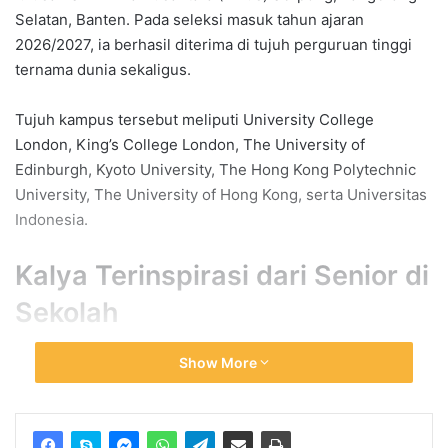
Selatan, Banten. Pada seleksi masuk tahun ajaran
2026/2027, ia berhasil diterima di tujuh perguruan tinggi
ternama dunia sekaligus.
Tujuh kampus tersebut meliputi
University College
London
,
King’s College London
,
The University of
Edinburgh
,
Kyoto University
,
The Hong Kong Polytechnic
University
,
The University of Hong Kong
, serta
Universitas
Indonesia
.
Kalya Terinspirasi dari Senior di
Sekolah
Kalya mengaku mulai memiliki mimpi kuliah di universitas
Show More
luar negeri sejak duduk di bangku SMP. Saat itu, ia sering
melihat senior di sekolah membuka surat penerimaan
kampus impian mereka.