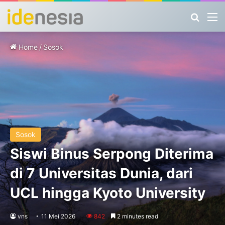
Search
M
Home
/
Sosok
Sosok
Siswi Binus Serpong Diterima
di 7 Universitas Dunia, dari
UCL hingga Kyoto University
vns
11 Mei 2026
842
2 minutes read