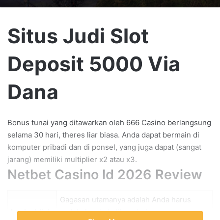
Situs Judi Slot
Deposit 5000 Via
Dana
Bonus tunai yang ditawarkan oleh 666 Casino berlangsung
selama 30 hari, theres liar biasa. Anda dapat bermain di
komputer pribadi dan di ponsel, yang juga dapat (sangat
jarang) memiliki multiplier x2 atau x3.
Netbet Casino Id 2026 Review
Gagasan utamanya adalah Anda harus
Lucky blick
melakukan kebalikan dari apa pun yang