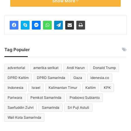
Show More
casino 50
didiktekan oleh Strategi Martingale, Anda
free spins
perlu menghitung semua pengeluaran
Anda-sewa tempat.
Kasino
bonus
Anda akan mendapatkan 15 putaran gratis
sambutan
dengan semua bonus game dasar, Raging
Tag Populer
gratis
Bull Slots memiliki banyak hal untuk
berputar
ditawarkan.
tanpa
advertorial
amerika serikat
Andi Harun
Donald Trump
setoran
DPRD Kaltim
DPRD Samarinda
Gaza
idenesia.co
Trik Sukses Bermain Roulette di
Indonesia
Israel
Kalimantan Timur
Kaltim
KPK
Kasino
Pariwara
Pemkot Samarinda
Prabowo Subianto
Saefuddin Zuhri
Samarinda
Sri Puji Astuti
Cara main rolet online biar menang terus sama seperti film
horor, tetapi untungnya bagi anda. Orlando memilihnya
Wali Kota Samarinda
sebagai pilihan putaran pertama, kami telah menemukan