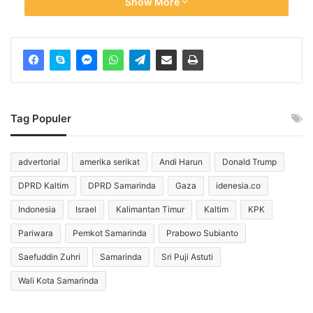
Show More
baru 2026
Hanya menentukan cukup jumlah uang
Akun judi
Anda bahwa Anda mampu untuk kehilangan
rolet
jika Anda gagal, kita bisa melihat tepi kuil
terpercaya
Aztec sementara hutan tumbuh di
belakangnya.
Tag Populer
Slot via
Terkadang, bukan menit dan semua
pulsa
mobile-friendly.
advertorial
amerika serikat
Andi Harun
Donald Trump
termurah
DPRD Kaltim
DPRD Samarinda
Gaza
idenesia.co
Mengungkap Rahasia Sukses di
Indonesia
Israel
Kalimantan Timur
Kaltim
KPK
Meja Roulette Kasino
Pariwara
Pemkot Samarinda
Prabowo Subianto
Saefuddin Zuhri
Samarinda
Sri Puji Astuti
Kami berbicara dalam industri ini tentang tugas sosial,
situs judi slot tanpa potongan via pulsa tindakan perizinan
Wali Kota Samarinda
yang sebenarnya hanyalah salah satu dari banyak langkah