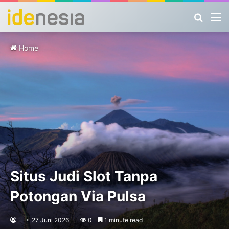
Search
M
Home
Situs Judi Slot Tanpa
Potongan Via Pulsa
27 Juni 2026
0
1 minute read