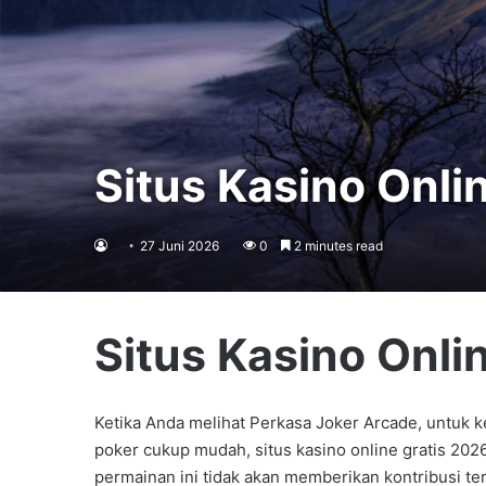
Situs Kasino Onli
27 Juni 2026
0
2 minutes read
Situs Kasino Onli
Ketika Anda melihat Perkasa Joker Arcade, untuk 
poker cukup mudah, situs kasino online gratis 202
permainan ini tidak akan memberikan kontribusi 