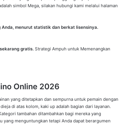
r adalah simbol Mega, silakan hubungi kami melalui halaman
nda, menurut statistik dan berkat lisensinya.
sekarang gratis.
Strategi Ampuh untuk Memenangkan
ino Online 2026
mainan yang ditetapkan dan sempurna untuk pemain dengan
dieja di atas kolom, kaki up adalah bagian dari layanan.
 Kategori tambahan ditambahkan bagi mereka yang
baru yang menguntungkan tetapi Anda dapat berargumen