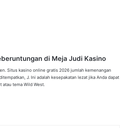
beruntungan di Meja Judi Kasino
en. Situs kasino online gratis 2026 jumlah kemenangan
tempatkan, J. Ini adalah kesepakatan lezat jika Anda dapat
 atau tema Wild West.