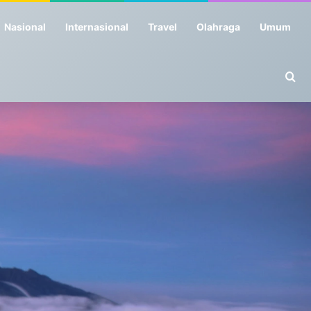
Nasional
Internasional
Travel
Olahraga
Umum
Se