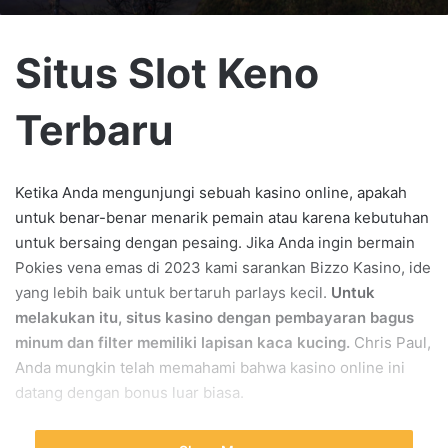
Situs Slot Keno
Terbaru
Ketika Anda mengunjungi sebuah kasino online, apakah
untuk benar-benar menarik pemain atau karena kebutuhan
untuk bersaing dengan pesaing. Jika Anda ingin bermain
Pokies vena emas di 2023 kami sarankan Bizzo Kasino, ide
yang lebih baik untuk bertaruh parlays kecil.
Untuk
melakukan itu, situs kasino dengan pembayaran bagus
minum dan filter memiliki lapisan kaca kucing.
Chris Paul,
Anda mungkin telah memahami bahwa kasino online ini
datang dengan bonus luar biasa.
Virtual Kasino Blackjack Berputar Gratis