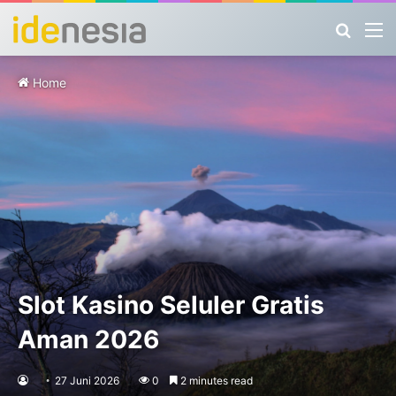
Search
M
Home
Slot Kasino Seluler Gratis
Aman 2026
27 Juni 2026
0
2 minutes read