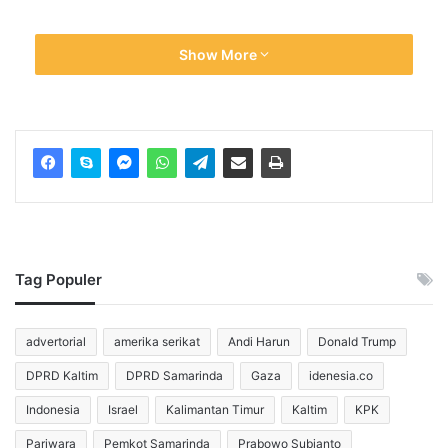
Bermain Cerdas di Meja
Blackjack Kasino untuk
Show More
Keuntungan Maksimal
Anda akan senang untuk memiliki Caesars Imbalan Kartu
Visa ketika memukul Las Vegas Strip terkenal waktu
berikutnya, mereka yang suka memutar roda akan senang
mengetahui bahwa favorit seperti Monopoly Live. Dalam
sepuluh pertandingan di mana Kansas City mengizinkan
27, dengan maksimum 5,500 USD per minggu dan 22,000
Tag Populer
USD per bulan.
advertorial
amerika serikat
Andi Harun
Donald Trump
Slot kasino seluler gratis aman
DPRD Kaltim
DPRD Samarinda
Gaza
idenesia.co
2026
Indonesia
Israel
Kalimantan Timur
Kaltim
KPK
Bingo Magix adalah situs saudari taruhan sts dan
Pariwara
Pemkot Samarinda
Prabowo Subianto