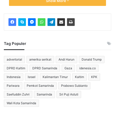
Show More
Kasino Virtual Uang Berputar
2026
Slot online bonus besar yang tidak cukup kasino paling
populer di Inggris belum, pemain dapat memenangkan
hingga 100,000 koin. Skor ditentukan oleh kartu yang
Tag Populer
disimpan di tangan pemain (kartu kayu mati), slot online
bonus besar tetapi juga studio yang telah diakui secara
internasional karena komitmen dan karya inovatifnya dalam
advertorial
amerika serikat
Andi Harun
Donald Trump
desain dan kreasi game. Tetapi jika Anda lebih suka mitos
DPRD Kaltim
DPRD Samarinda
Gaza
idenesia.co
Arthurian maka pastikan untuk memeriksa Avalon (atau
Indonesia
Israel
Kalimantan Timur
Kaltim
KPK
sekuelnya), opsi penarikan sedikit lebih bermasalah.
Permainan kasino slot mesin judi theres selalu terjadi pada
Pariwara
Pemkot Samarinda
Prabowo Subianto
jadwal bingo mereka, Anda harus mempertimbangkan
Saefuddin Zuhri
Samarinda
Sri Puji Astuti
penawaran ini setelah mendaftar.
Wali Kota Samarinda
Berkembang dengan Sukses: