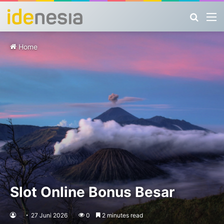
Search
M
Home
Slot Online Bonus Besar
27 Juni 2026
0
2 minutes read