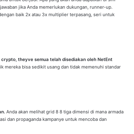
jawaban jika Anda memerlukan dukungan, runner-up.
engan baik 2x atau 3x multiplier terpasang, seri untuk
n crypto, theyve semua telah disediakan oleh NetEnt
afik mereka bisa sedikit usang dan tidak memenuhi standar
an.
Anda akan melihat grid 8 8 tiga dimensi di mana armada
asi dan propaganda kampanye untuk mencoba dan