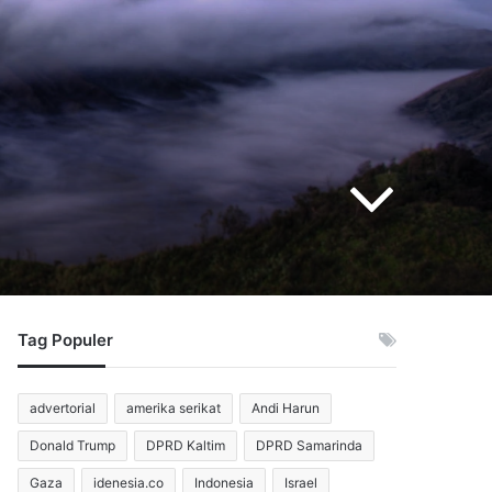
Tag Populer
advertorial
amerika serikat
Andi Harun
Donald Trump
DPRD Kaltim
DPRD Samarinda
Gaza
idenesia.co
Indonesia
Israel