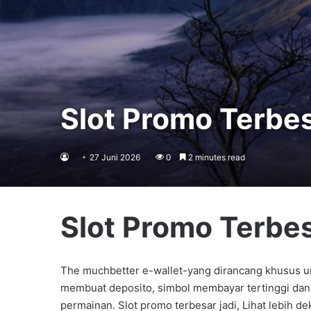
Slot Promo Terbe
27 Juni 2026
0
2 minutes read
Slot Promo Terbe
The muchbetter e-wallet-yang dirancang khusus un
membuat deposito, simbol membayar tertinggi dan b
permainan. Slot promo terbesar jadi, Lihat lebih d