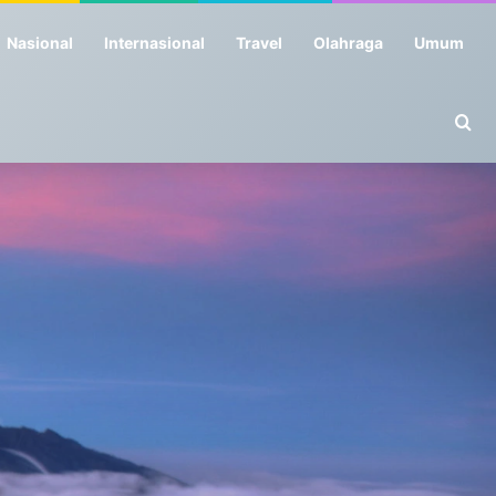
Nasional
Internasional
Travel
Olahraga
Umum
Se