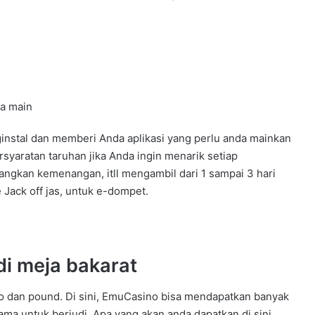
sa main
nstal dan memberi Anda aplikasi yang perlu anda mainkan
syaratan taruhan jika Anda ingin menarik setiap
kan kemenangan, itll mengambil dari 1 sampai 3 hari
ack off jas, untuk e-dompet.
i meja bakarat
ro dan pound. Di sini, EmuCasino bisa mendapatkan banyak
ama untuk berjudi. Apa yang akan anda dapatkan di sini