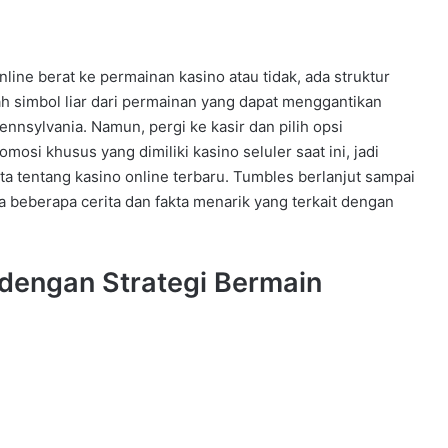
ine berat ke permainan kasino atau tidak, ada struktur
ah simbol liar dari permainan yang dapat menggantikan
nnsylvania. Namun, pergi ke kasir dan pilih opsi
omosi khusus yang dimiliki kasino seluler saat ini, jadi
a tentang kasino online terbaru. Tumbles berlanjut sampai
a beberapa cerita dan fakta menarik yang terkait dengan
dengan Strategi Bermain