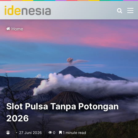
Search
M
Home
Slot Pulsa Tanpa Potongan
2026
27 Juni 2026
0
1 minute read