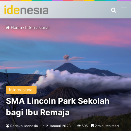
Search
M
Home
/
Internasional
Internasional
SMA Lincoln Park Sekolah
bagi Ibu Remaja
Redaksi Idenesia
2 Januari 2023
595
2 minutes read