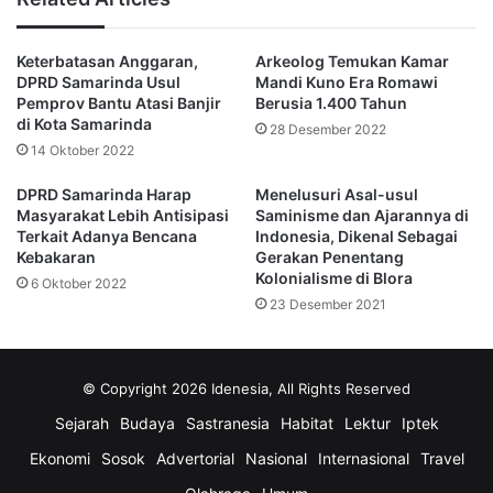
Semuanya merupakan remaja berdarah Latin, yang
Keterbatasan Anggaran,
Arkeolog Temukan Kamar
merupakan gambaran dari 94% populasi Hispanik di kota
DPRD Samarinda Usul
Mandi Kuno Era Romawi
itu, dengan tingkat kehamilan remaja yang lebih tinggi.
Pemprov Bantu Atasi Banjir
Berusia 1.400 Tahun
sejumlah pakar menyinggung soal aturan aborsi yang ketat
di Kota Samarinda
28 Desember 2022
di negara bagian itu, serta fakta bahwa pendidikan seks
14 Oktober 2022
tidak diwajibkan di sekolah
DPRD Samarinda Harap
Menelusuri Asal-usul
Masyarakat Lebih Antisipasi
Saminisme dan Ajarannya di
Terkait Adanya Bencana
Indonesia, Dikenal Sebagai
Kebakaran
Gerakan Penentang
Kolonialisme di Blora
6 Oktober 2022
POTRET- Bayi yang ada di SMA Lincoln Park. . Foto: BBC
23 Desember 2021
Sebanyak 58% sekolah negeri Texas mengajarkan
pendidikan seks yang cenderung menjadikannya sebagai
pantangan, dan 25% sekolah tidak mengajarkannya sama
© Copyright 2026 Idenesia, All Rights Reserved
sekali, menurut Texas Freedom Network.
Sejarah
Budaya
Sastranesia
Habitat
Lektur
Iptek
“Selama kita tidak menyampaikan informasi itu kepada
Ekonomi
Sosok
Advertorial
Nasional
Internasional
Travel
mereka, maka para siswa tidak mendapatkan pendidikan