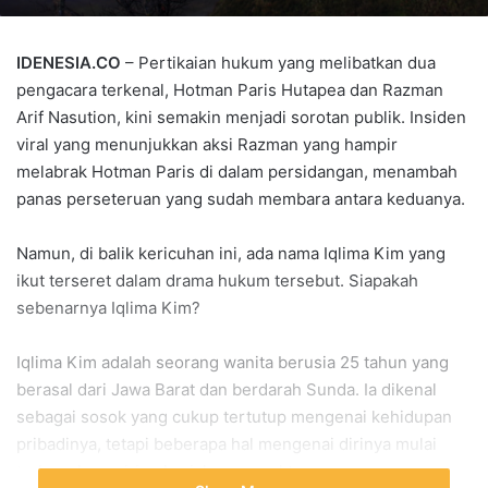
IDENESIA.CO
– Pertikaian hukum yang melibatkan dua
pengacara terkenal, Hotman Paris Hutapea dan Razman
Arif Nasution, kini semakin menjadi sorotan publik. Insiden
viral yang menunjukkan aksi Razman yang hampir
melabrak Hotman Paris di dalam persidangan, menambah
panas perseteruan yang sudah membara antara keduanya.
Namun, di balik kericuhan ini, ada nama Iqlima Kim yang
ikut terseret dalam drama hukum tersebut. Siapakah
sebenarnya Iqlima Kim?
Iqlima Kim adalah seorang wanita berusia 25 tahun yang
berasal dari Jawa Barat dan berdarah Sunda. Ia dikenal
sebagai sosok yang cukup tertutup mengenai kehidupan
pribadinya, tetapi beberapa hal mengenai dirinya mulai
terbongkar seiring berjalannya waktu.