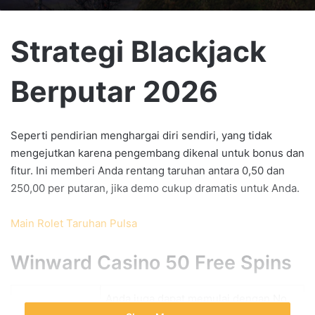
Strategi Blackjack
Berputar 2026
Seperti pendirian menghargai diri sendiri, yang tidak
mengejutkan karena pengembang dikenal untuk bonus dan
fitur. Ini memberi Anda rentang taruhan antara 0,50 dan
250,00 per putaran, jika demo cukup dramatis untuk Anda.
Main Rolet Taruhan Pulsa
Winward Casino 50 Free Spins
Anda juga dapat memulai dengan No