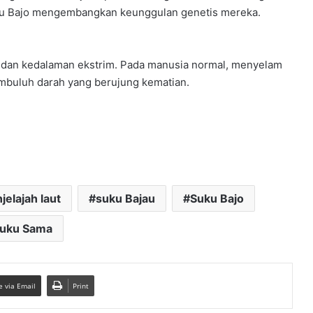
Suku Bajo mengembangkan keunggulan genetis mereka.
 dan kedalaman ekstrim. Pada manusia normal, menyelam
mbuluh darah yang berujung kematian.
jelajah laut
suku Bajau
Suku Bajo
uku Sama
e via Email
Print