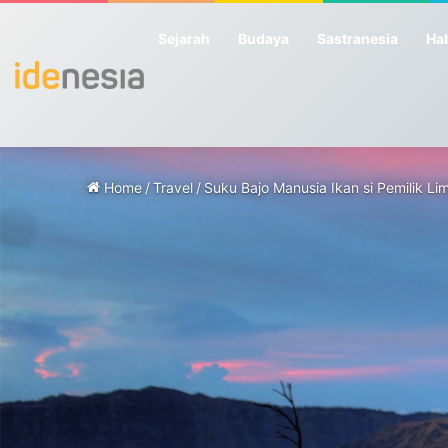
Sejarah
Budaya
Sastranesia
Hab
Home
/
Travel
/
Suku Bajo Manusia Ikan si Pemilik Li