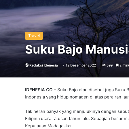
Travel
Suku Bajo Manusia
Redaksi Idenesia
12 Desember 2022
599
2 min
IDENESIA.CO
– Suku Bajo atau disebut juga Suku 
Indonesia yang hidup nomaden di atas perairan laut
Tak heran banyak yang menjulukinya dengan sebuta
Filipina utara ratusan tahun lalu. Sebagian besar 
Kepulauan Madagaskar.