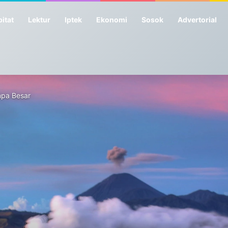
itat
Lektur
Iptek
Ekonomi
Sosok
Advertorial
mpa Besar