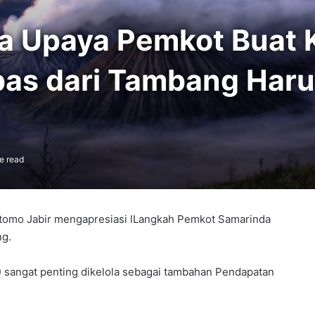
ta Upaya Pemkot Buat 
as dari Tambang Har
e read
utomo Jabir mengapresiasi lLangkah Pemkot Samarinda
ng.
 sangat penting dikelola sebagai tambahan Pendapatan