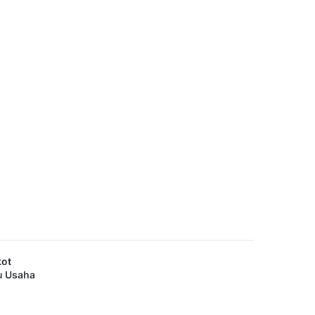
kot
u Usaha