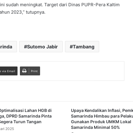
kini sudah meningkat. Target dari Dinas PUPR-Pera Kaltim
tahun 2023,” tutupnya.
rinda
Sutomo Jabir
Tambang
e via Email
Print
ptimalisasi Lahan HGB di
Upaya Kendalikan Inflasi, Pem
aga, DPRD Samarinda Pinta
Samarinda Himbau para Pelak
Segera Turun Tangan
Gunakan Produk UMKM Lokal
Samarinda Minimal 50%
ari 2025