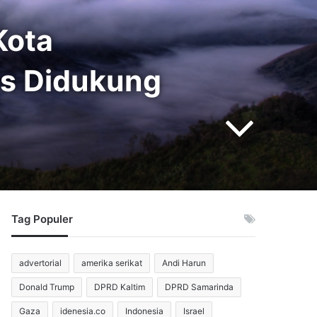
Kota
us Didukung
Tag Populer
advertorial
amerika serikat
Andi Harun
Donald Trump
DPRD Kaltim
DPRD Samarinda
Gaza
idenesia.co
Indonesia
Israel