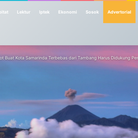
itat
Lektur
Iptek
Ekonomi
Sosok
Advertorial
ot Buat Kota Samarinda Terbebas dari Tambang Harus Didukung Pe