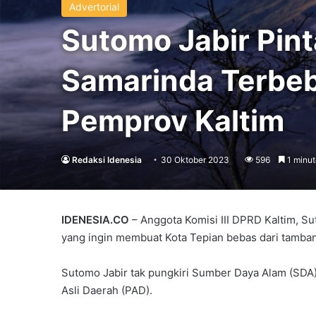
Advertorial
Sutomo Jabir Pin
Samarinda Terbeb
Pemprov Kaltim
Redaksi Idenesia
30 Oktober 2023
596
1 minut
IDENESIA.CO
– Anggota Komisi III DPRD Kaltim, S
yang ingin membuat Kota Tepian bebas dari tamba
Sutomo Jabir tak pungkiri Sumber Daya Alam (SDA)
Asli Daerah (PAD).