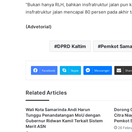
“Bukan hanya RLH, bahkan insfratruktur jalan pun 
insfratruktur jalan mencapai 80 persen pada akhir 
(Advetorial)
DPRD Kaltim
Pemkot Sama
Facebook
Skype
Messenger
Shar
Related Articles
Wali Kota Samarinda Andi Harun
Dorong O
Tunggu Penandatangan MoU dengan
Citra Ni
Gubernur Ridwan Kamil Terkait Sistem
Pemkot 
Merit ASN
26 Febru