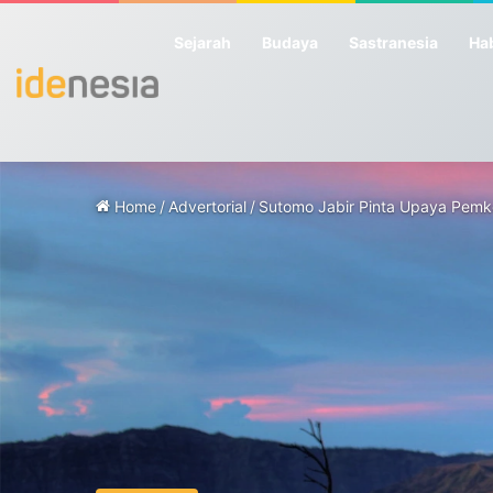
Sejarah
Budaya
Sastranesia
Hab
Home
/
Advertorial
/
Sutomo Jabir Pinta Upaya Pemk