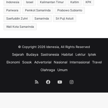
Indonesia
Israel
Kalimantan Timur
Kaltim
KPK
Pariwara
Pemkot Samarinda
Prabowo Subianto
Saefuddin Zuhri
Samarinda
Sri Puji Astuti
Wali Kota Samarinda
© Copyright 2026 Idenesia, All Rights Reserved
Sejarah
Budaya
Sastranesia
Habitat
Lektur
Iptek
Ekonomi
Sosok
Advertorial
Nasional
Internasional
Travel
Olahraga
Umum
RSS
Facebook
YouTube
Instagram