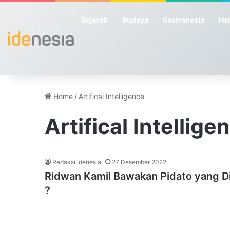
Sejarah
Budaya
Sastranesia
Hab
Home
/
Artifical Intelligence
Artifical Intellige
Redaksi Idenesia
27 Desember 2022
Ridwan Kamil Bawakan Pidato yang Dib
?