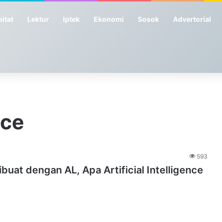
itat
Lektur
Iptek
Ekonomi
Sosok
Advertorial
nce
593
uat dengan AL, Apa Artificial Intelligence