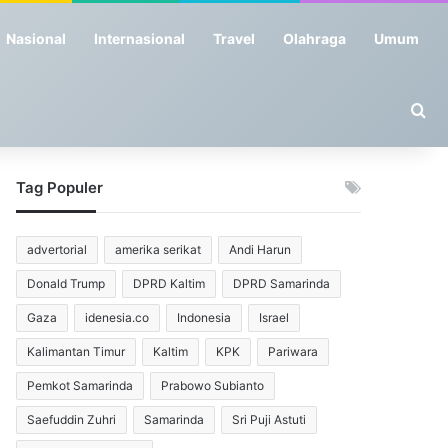
Nasional
Internasional
Travel
Olahraga
Umum
Se
Tag Populer
advertorial
amerika serikat
Andi Harun
Donald Trump
DPRD Kaltim
DPRD Samarinda
Gaza
idenesia.co
Indonesia
Israel
Kalimantan Timur
Kaltim
KPK
Pariwara
Pemkot Samarinda
Prabowo Subianto
Saefuddin Zuhri
Samarinda
Sri Puji Astuti