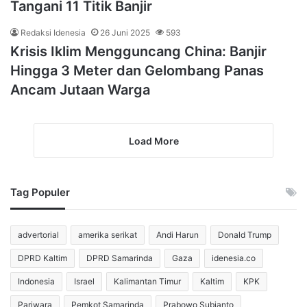
Tangani 11 Titik Banjir
Redaksi Idenesia
26 Juni 2025
593
Krisis Iklim Mengguncang China: Banjir
Hingga 3 Meter dan Gelombang Panas
Ancam Jutaan Warga
Load More
Tag Populer
advertorial
amerika serikat
Andi Harun
Donald Trump
DPRD Kaltim
DPRD Samarinda
Gaza
idenesia.co
Indonesia
Israel
Kalimantan Timur
Kaltim
KPK
Pariwara
Pemkot Samarinda
Prabowo Subianto