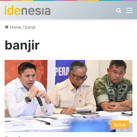
Search
M
Home
/
banjir
banjir
Sosok