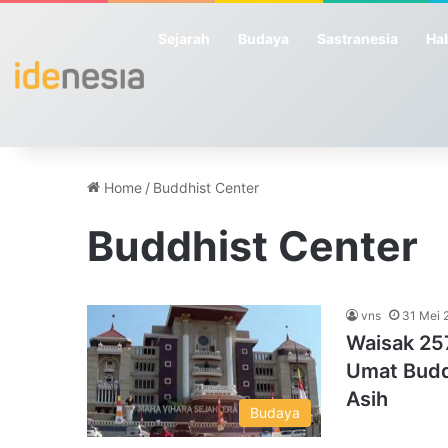
Sejarah
Budaya
Sastranesia
Hab
Home
/
Buddhist Center
Buddhist Center
vns
31 Mei 
Waisak 25
Umat Budd
Asih
Budaya