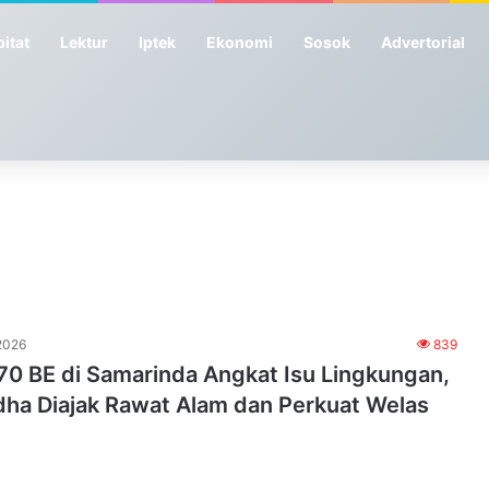
itat
Lektur
Iptek
Ekonomi
Sosok
Advertorial
2026
839
70 BE di Samarinda Angkat Isu Lingkungan,
ha Diajak Rawat Alam dan Perkuat Welas