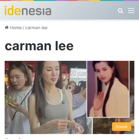
Search
M
Home
/
carman lee
carman lee
Sosok