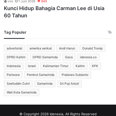
vns
1 Juni 2026
849
Kunci Hidup Bahagia Carman Lee di Usia
60 Tahun
Tag Populer
advertorial
amerika serikat
Andi Harun
Donald Trump
DPRD Kaltim
DPRD Samarinda
Gaza
idenesia.co
Indonesia
Israel
Kalimantan Timur
Kaltim
KPK
Pariwara
Pemkot Samarinda
Prabowo Subianto
Saefuddin Zuhri
Samarinda
Sri Puji Astuti
Wali Kota Samarinda
© Copyright 2026 Idenesia, All Rights Reserved