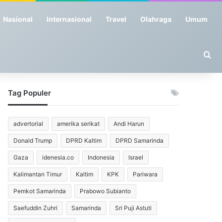
Nasional
Internasional
Travel
Olahraga
Umum
Se
Tag Populer
advertorial
amerika serikat
Andi Harun
Donald Trump
DPRD Kaltim
DPRD Samarinda
Gaza
idenesia.co
Indonesia
Israel
Kalimantan Timur
Kaltim
KPK
Pariwara
Pemkot Samarinda
Prabowo Subianto
Saefuddin Zuhri
Samarinda
Sri Puji Astuti