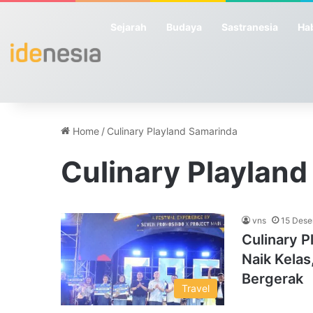
Sejarah
Budaya
Sastranesia
Hab
Home
/
Culinary Playland Samarinda
Culinary Playlan
vns
15 Dese
Culinary 
Naik Kelas
Bergerak
Travel