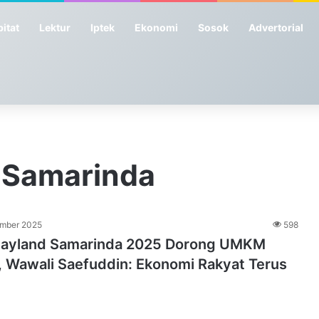
itat
Lektur
Iptek
Ekonomi
Sosok
Advertorial
d Samarinda
mber 2025
598
Playland Samarinda 2025 Dorong UMKM
, Wawali Saefuddin: Ekonomi Rakyat Terus