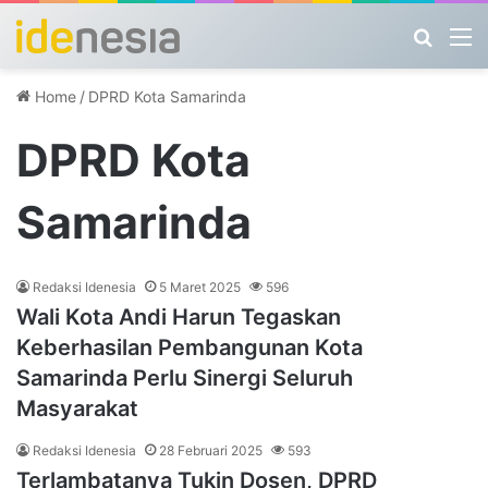
Search
M
Home
/
DPRD Kota Samarinda
DPRD Kota
Samarinda
Redaksi Idenesia
5 Maret 2025
596
Wali Kota Andi Harun Tegaskan
Keberhasilan Pembangunan Kota
Samarinda Perlu Sinergi Seluruh
Masyarakat
Redaksi Idenesia
28 Februari 2025
593
Terlambatanya Tukin Dosen, DPRD