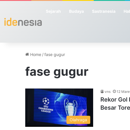
Sejarah
Budaya
Sastranesia
Hab
Home
/
fase gugur
fase gugur
vns
12 Mare
Rekor Gol
Besar Tor
Olahraga