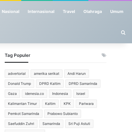
Nasional
Internasional
Travel
Olahraga
Umum
Se
Tag Populer
advertorial
amerika serikat
Andi Harun
Donald Trump
DPRD Kaltim
DPRD Samarinda
Gaza
idenesia.co
Indonesia
Israel
Kalimantan Timur
Kaltim
KPK
Pariwara
Pemkot Samarinda
Prabowo Subianto
Saefuddin Zuhri
Samarinda
Sri Puji Astuti