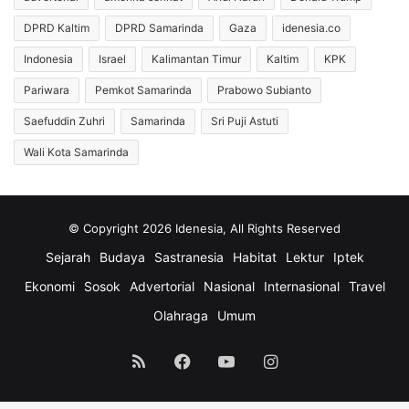
DPRD Kaltim
DPRD Samarinda
Gaza
idenesia.co
Indonesia
Israel
Kalimantan Timur
Kaltim
KPK
Pariwara
Pemkot Samarinda
Prabowo Subianto
Saefuddin Zuhri
Samarinda
Sri Puji Astuti
Wali Kota Samarinda
© Copyright 2026 Idenesia, All Rights Reserved
Sejarah
Budaya
Sastranesia
Habitat
Lektur
Iptek
Ekonomi
Sosok
Advertorial
Nasional
Internasional
Travel
Olahraga
Umum
RSS
Facebook
YouTube
Instagram