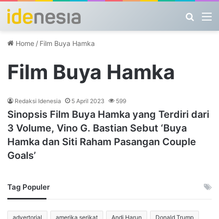
Search
M
Home
/
Film Buya Hamka
Film Buya Hamka
Redaksi Idenesia
5 April 2023
599
Sinopsis Film Buya Hamka yang Terdiri dari
3 Volume, Vino G. Bastian Sebut ‘Buya
Hamka dan Siti Raham Pasangan Couple
Goals’
Tag Populer
advertorial
amerika serikat
Andi Harun
Donald Trump