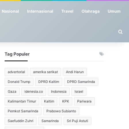
Nasional
Internasional
Travel
Olahraga
Umum
Se
Tag Populer
advertorial
amerika serikat
Andi Harun
Donald Trump
DPRD Kaltim
DPRD Samarinda
Gaza
idenesia.co
Indonesia
Israel
Kalimantan Timur
Kaltim
KPK
Pariwara
Pemkot Samarinda
Prabowo Subianto
Saefuddin Zuhri
Samarinda
Sri Puji Astuti