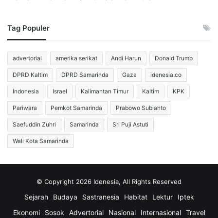
Tag Populer
advertorial
amerika serikat
Andi Harun
Donald Trump
DPRD Kaltim
DPRD Samarinda
Gaza
idenesia.co
Indonesia
Israel
Kalimantan Timur
Kaltim
KPK
Pariwara
Pemkot Samarinda
Prabowo Subianto
Saefuddin Zuhri
Samarinda
Sri Puji Astuti
Wali Kota Samarinda
© Copyright 2026 Idenesia, All Rights Reserved
Sejarah
Budaya
Sastranesia
Habitat
Lektur
Iptek
Ekonomi
Sosok
Advertorial
Nasional
Internasional
Travel