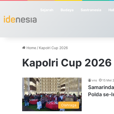
Sejarah
Budaya
Sastranesia
Hab
Home
/
Kapolri Cup 2026
Kapolri Cup 2026
vns
15 Mei 
Samarinda 
Polda se-
Olahraga