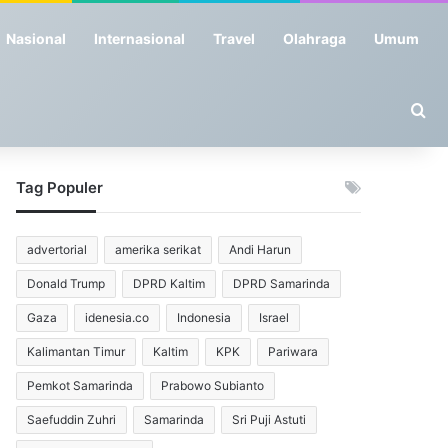
Nasional
Internasional
Travel
Olahraga
Umum
Se
Tag Populer
advertorial
amerika serikat
Andi Harun
Donald Trump
DPRD Kaltim
DPRD Samarinda
Gaza
idenesia.co
Indonesia
Israel
Kalimantan Timur
Kaltim
KPK
Pariwara
Pemkot Samarinda
Prabowo Subianto
Saefuddin Zuhri
Samarinda
Sri Puji Astuti