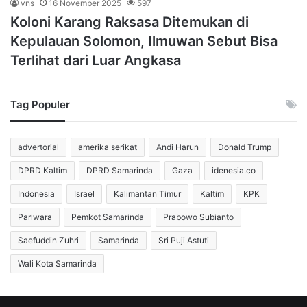
vns
16 November 2025
597
Koloni Karang Raksasa Ditemukan di
Kepulauan Solomon, Ilmuwan Sebut Bisa
Terlihat dari Luar Angkasa
Tag Populer
advertorial
amerika serikat
Andi Harun
Donald Trump
DPRD Kaltim
DPRD Samarinda
Gaza
idenesia.co
Indonesia
Israel
Kalimantan Timur
Kaltim
KPK
Pariwara
Pemkot Samarinda
Prabowo Subianto
Saefuddin Zuhri
Samarinda
Sri Puji Astuti
Wali Kota Samarinda