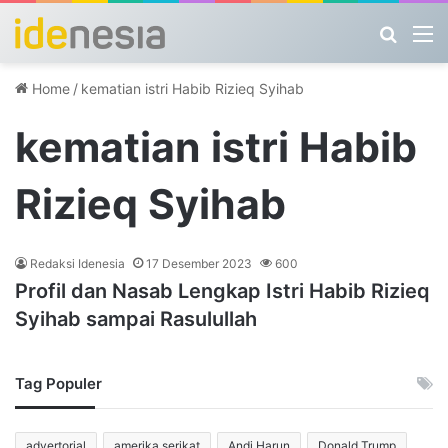
Search
M
Home
/
kematian istri Habib Rizieq Syihab
kematian istri Habib
Rizieq Syihab
Redaksi Idenesia
17 Desember 2023
600
Profil dan Nasab Lengkap Istri Habib Rizieq
Syihab sampai Rasulullah
Tag Populer
advertorial
amerika serikat
Andi Harun
Donald Trump