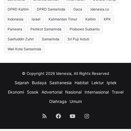
DPRD Kaltim
DPRD Samarinda
Gaza
idenesia.co
Indonesia
Israel
Kalimantan Timur
Kaltim
KPK
Pariwara
Pemkot Samarinda
Prabowo Subianto
Saefuddin Zuhri
Samarinda
Sri Puji Astuti
Wali Kota Samarinda
© Copyright 2026 Idenesia, All Rights Reserved
Sejarah
Budaya
Sastranesia
Habitat
Lektur
Iptek
Ekonomi
Sosok
Advertorial
Nasional
Internasional
Travel
Olahraga
Umum
RSS
Facebook
YouTube
Instagram