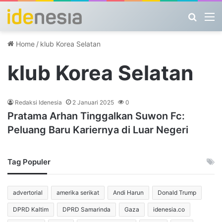
Search
M
Home
/
klub Korea Selatan
klub Korea Selatan
Redaksi Idenesia
2 Januari 2025
0
Pratama Arhan Tinggalkan Suwon Fc:
Peluang Baru Kariernya di Luar Negeri
Tag Populer
advertorial
amerika serikat
Andi Harun
Donald Trump
DPRD Kaltim
DPRD Samarinda
Gaza
idenesia.co