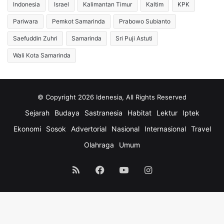
Indonesia
Israel
Kalimantan Timur
Kaltim
KPK
Pariwara
Pemkot Samarinda
Prabowo Subianto
Saefuddin Zuhri
Samarinda
Sri Puji Astuti
Wali Kota Samarinda
© Copyright 2026 Idenesia, All Rights Reserved
Sejarah
Budaya
Sastranesia
Habitat
Lektur
Iptek
Ekonomi
Sosok
Advertorial
Nasional
Internasional
Travel
Olahraga
Umum
RSS
Facebook
YouTube
Instagram