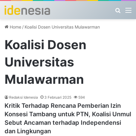
Search
M
Home
/
Koalisi Dosen Universitas Mulawarman
Koalisi Dosen
Universitas
Mulawarman
Redaksi Idenesia
3 Februari 2025
594
Kritik Terhadap Rencana Pemberian Izin
Konsesi Tambang untuk PTN, Koalisi Unmul
Sebut Ancaman terhadap Independensi
dan Lingkungan