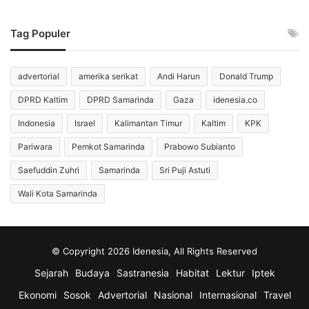
Tag Populer
advertorial
amerika serikat
Andi Harun
Donald Trump
DPRD Kaltim
DPRD Samarinda
Gaza
idenesia.co
Indonesia
Israel
Kalimantan Timur
Kaltim
KPK
Pariwara
Pemkot Samarinda
Prabowo Subianto
Saefuddin Zuhri
Samarinda
Sri Puji Astuti
Wali Kota Samarinda
© Copyright 2026 Idenesia, All Rights Reserved
Sejarah
Budaya
Sastranesia
Habitat
Lektur
Iptek
Ekonomi
Sosok
Advertorial
Nasional
Internasional
Travel