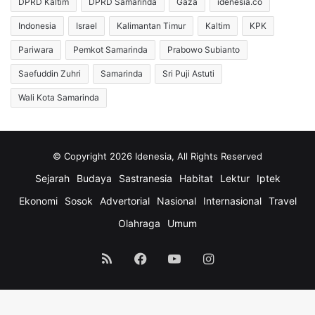
DPRD Kaltim
DPRD Samarinda
Gaza
idenesia.co
Indonesia
Israel
Kalimantan Timur
Kaltim
KPK
Pariwara
Pemkot Samarinda
Prabowo Subianto
Saefuddin Zuhri
Samarinda
Sri Puji Astuti
Wali Kota Samarinda
© Copyright 2026 Idenesia, All Rights Reserved
Sejarah
Budaya
Sastranesia
Habitat
Lektur
Iptek
Ekonomi
Sosok
Advertorial
Nasional
Internasional
Travel
Olahraga
Umum
RSS
Facebook
YouTube
Instagram