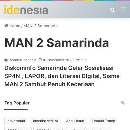
Search
M
Home
/
MAN 2 Samarinda
MAN 2 Samarinda
Redaksi Idenesia
10 November 2023
595
Diskominfo Samarinda Gelar Sosialisasi
SP4N , LAPOR, dan Literasi DIgital, Sisma
MAN 2 Sambut Penuh Keceriaan
Tag Populer
advertorial
amerika serikat
Andi Harun
Donald Trump