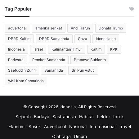
Tag Populer
advertorial
amerika serikat
Andi Harun
Donald Trump
DPRD Kaltim
DPRD Samarinda
Gaza
idenesia.co
Indonesia
Israel
Kalimantan Timur
Kaltim
KPK
Pariwara
Pemkot Samarinda
Prabowo Subianto
Saefuddin Zuhri
Samarinda
Sri Puji Astuti
Wali Kota Samarinda
© Copyright 2026 Idenesia, All Rights Reserved
Sejarah
Budaya
Sastranesia
Habitat
Lektur
Iptek
Ekonomi
Sosok
Advertorial
Nasional
Internasional
Travel
Olahraga
Umum