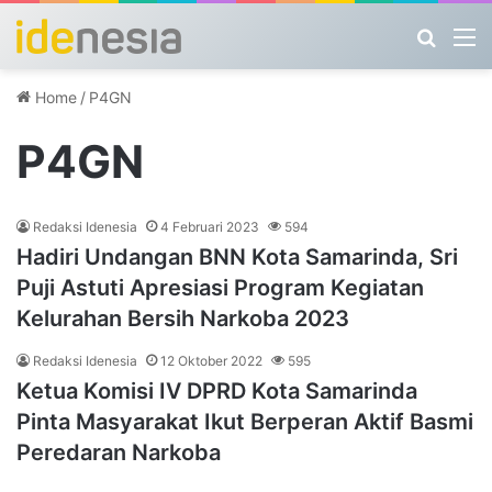
Search
M
Home
/
P4GN
P4GN
Redaksi Idenesia
4 Februari 2023
594
Hadiri Undangan BNN Kota Samarinda, Sri
Puji Astuti Apresiasi Program Kegiatan
Kelurahan Bersih Narkoba 2023
Redaksi Idenesia
12 Oktober 2022
595
Ketua Komisi IV DPRD Kota Samarinda
Pinta Masyarakat Ikut Berperan Aktif Basmi
Peredaran Narkoba