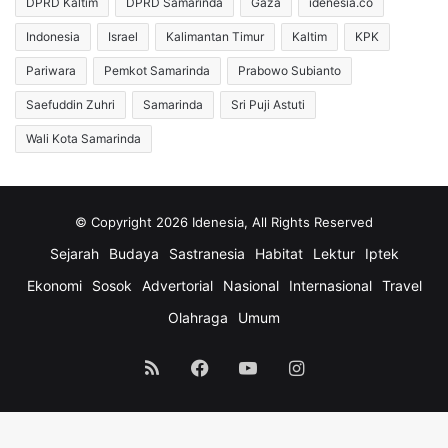
DPRD Kaltim
DPRD Samarinda
Gaza
idenesia.co
Indonesia
Israel
Kalimantan Timur
Kaltim
KPK
Pariwara
Pemkot Samarinda
Prabowo Subianto
Saefuddin Zuhri
Samarinda
Sri Puji Astuti
Wali Kota Samarinda
© Copyright 2026 Idenesia, All Rights Reserved
Sejarah
Budaya
Sastranesia
Habitat
Lektur
Iptek
Ekonomi
Sosok
Advertorial
Nasional
Internasional
Travel
Olahraga
Umum
RSS
Facebook
YouTube
Instagram