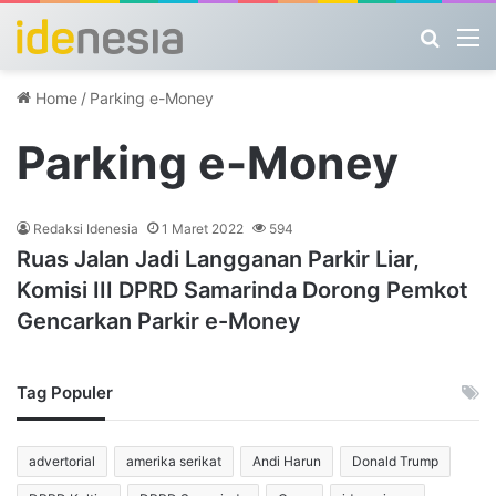
Search
M
Home
/
Parking e-Money
Parking e-Money
Redaksi Idenesia
1 Maret 2022
594
Ruas Jalan Jadi Langganan Parkir Liar,
Komisi III DPRD Samarinda Dorong Pemkot
Gencarkan Parkir e-Money
Tag Populer
advertorial
amerika serikat
Andi Harun
Donald Trump