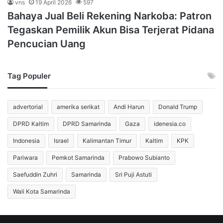
vns
19 April 2026
597
Bahaya Jual Beli Rekening Narkoba: Patron
Tegaskan Pemilik Akun Bisa Terjerat Pidana
Pencucian Uang
Tag Populer
advertorial
amerika serikat
Andi Harun
Donald Trump
DPRD Kaltim
DPRD Samarinda
Gaza
idenesia.co
Indonesia
Israel
Kalimantan Timur
Kaltim
KPK
Pariwara
Pemkot Samarinda
Prabowo Subianto
Saefuddin Zuhri
Samarinda
Sri Puji Astuti
Wali Kota Samarinda