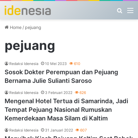
Search
M
Home
/
pejuang
pejuang
Redaksi Idenesia
10 Mei 2023
610
Sosok Dokter Perempuan dan Pejuang
Bernama Julie Sulianti Saroso
Redaksi Idenesia
3 Februari 2022
626
Mengenal Hotel Tertua di Samarinda, Jadi
Tempat Pejuang Nasional Rumuskan
Kemerdekaan Masa Silam di Kaltim
Redaksi Idenesia
31 Januari 2022
607