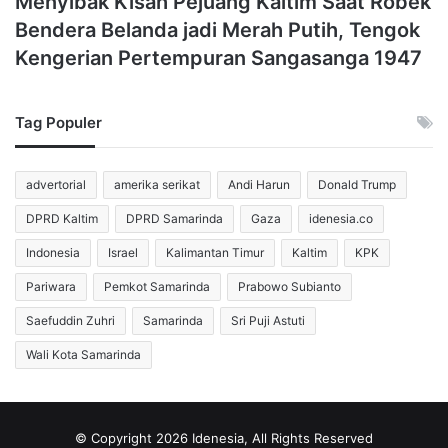
Menyibak Kisah Pejuang Kaltim Saat Robek
Bendera Belanda jadi Merah Putih, Tengok
Kengerian Pertempuran Sangasanga 1947
Tag Populer
advertorial
amerika serikat
Andi Harun
Donald Trump
DPRD Kaltim
DPRD Samarinda
Gaza
idenesia.co
Indonesia
Israel
Kalimantan Timur
Kaltim
KPK
Pariwara
Pemkot Samarinda
Prabowo Subianto
Saefuddin Zuhri
Samarinda
Sri Puji Astuti
Wali Kota Samarinda
© Copyright 2026 Idenesia, All Rights Reserved