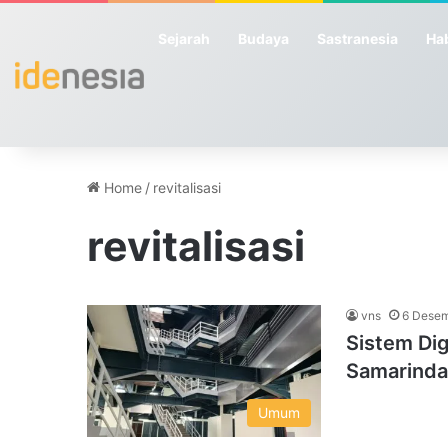
Sejarah
Budaya
Sastranesia
Hab
Home
/
revitalisasi
revitalisasi
vns
6 Dese
Sistem Dig
Samarinda
Umum