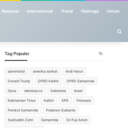
Nasional
Internasional
Travel
Olahraga
Umum
Se
Tag Populer
advertorial
amerika serikat
Andi Harun
Donald Trump
DPRD Kaltim
DPRD Samarinda
Gaza
idenesia.co
Indonesia
Israel
Kalimantan Timur
Kaltim
KPK
Pariwara
Pemkot Samarinda
Prabowo Subianto
Saefuddin Zuhri
Samarinda
Sri Puji Astuti