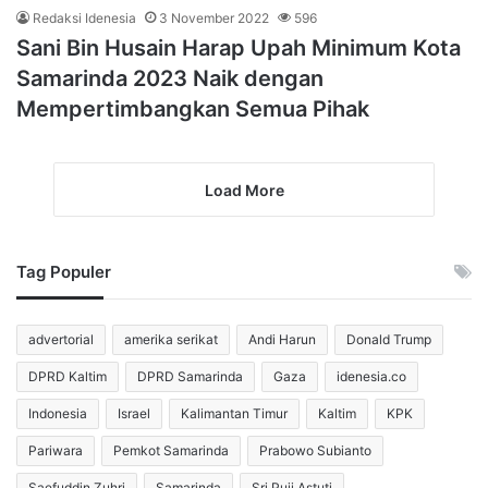
Redaksi Idenesia
3 November 2022
596
Sani Bin Husain Harap Upah Minimum Kota
Samarinda 2023 Naik dengan
Mempertimbangkan Semua Pihak
Load More
Tag Populer
advertorial
amerika serikat
Andi Harun
Donald Trump
DPRD Kaltim
DPRD Samarinda
Gaza
idenesia.co
Indonesia
Israel
Kalimantan Timur
Kaltim
KPK
Pariwara
Pemkot Samarinda
Prabowo Subianto
Saefuddin Zuhri
Samarinda
Sri Puji Astuti