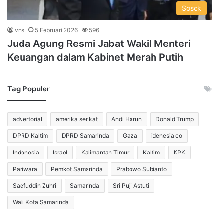
Sosok
vns
5 Februari 2026
596
Juda Agung Resmi Jabat Wakil Menteri
Keuangan dalam Kabinet Merah Putih
Tag Populer
advertorial
amerika serikat
Andi Harun
Donald Trump
DPRD Kaltim
DPRD Samarinda
Gaza
idenesia.co
Indonesia
Israel
Kalimantan Timur
Kaltim
KPK
Pariwara
Pemkot Samarinda
Prabowo Subianto
Saefuddin Zuhri
Samarinda
Sri Puji Astuti
Wali Kota Samarinda