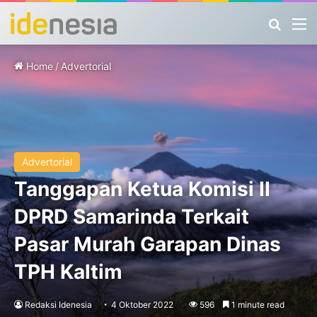
Search
M
Home
/
Advertorial
Advertorial
Tanggapan Ketua Komisi II
DPRD Samarinda Terkait
Pasar Murah Garapan Dinas
TPH Kaltim
Redaksi Idenesia
4 Oktober 2022
596
1 minute read