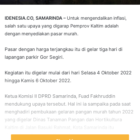
IDENESIA.CO, SAMARINDA –
Untuk mengendalikan inflasi,
salah satu upaya yang digarap Pemprov Kaltim adalah
dengan menyediakan pasar murah.
Pasar dengan harga terjangkau itu di gelar tiga hari di
lapangan parkir Gor Segiri.
Kegiatan itu digelar mulai dari hari Selasa 4 Oktober 2022
hingga Kamis 6 Oktober 2022.
Ketua Komisi II DPRD Samarinda, Fuad Fakhruddin
mendukung upaya tersebut. Hal ini ia sampaika pada saat
menghadiri pembukaan gelaran pangan murah tahun 2022
yang digelar Dinas Tanaman Pangan dan Hortikultura
Kaltim di Jalan Basuki Rahmat, Kota Samarinda itu
diresmikan Gubernur Kaltim, Isran Noor.