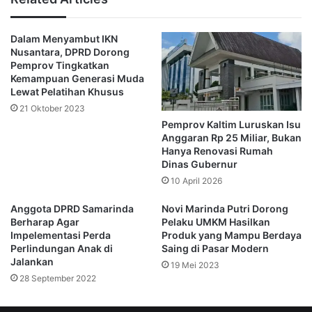
Politisi fraksi PDIP tersebutpin berharap agar Samarinda
Dalam Menyambut IKN
kedepannya dengan berbagai macam terobosan baru,
Nusantara, DPRD Dorong
seperti contoh pasar murah, ini dapat mempersiapkan diri
Pemprov Tingkatkan
agar tidak terjadi inflasi yang tak terkendali.
Kemampuan Generasi Muda
Lewat Pelatihan Khusus
21 Oktober 2023
“Jangan sampai terjadi inflasi seperti di Kudus dan Solo.
Pemprov Kaltim Luruskan Isu
Dan dengan adanya pasar murah ini, mudah-mudahan bisa
Anggaran Rp 25 Miliar, Bukan
terus menekan inflasi daerah,” pungkasnya. (advertorial)
Hanya Renovasi Rumah
Dinas Gubernur
10 April 2026
DPRD Samrinda
Fuad Fakhruddin
Anggota DPRD Samarinda
Novi Marinda Putri Dorong
Berharap Agar
Pelaku UMKM Hasilkan
Inflasi
Pasar Murah 2022
Impelementasi Perda
Produk yang Mampu Berdaya
Perlindungan Anak di
Saing di Pasar Modern
Pemprov Kaltim
Jalankan
19 Mei 2023
28 September 2022