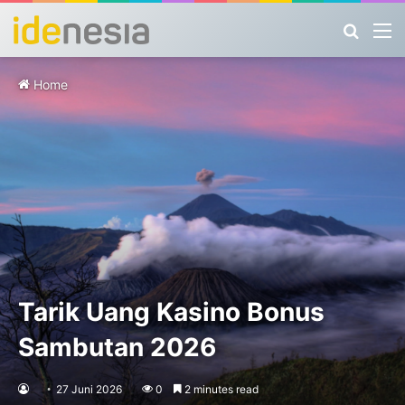
Search
M
Home
Tarik Uang Kasino Bonus
Sambutan 2026
27 Juni 2026
0
2 minutes read