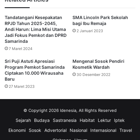
kita bertemu dengan Bank Kaltim grafikanya luar biasa naik
sekali,” pungkasnya.
(pariwara)
Tandatangani Kesepakatan
SMA Lincoln Park Sekolah
RPJD Tahun 2025-2045,
bagi Ibu Remaja
Andi Harun: Lima Misi Utama
2 Januari 2023
DPRD Samarinda
idenesia.co
Jadi Fokus Pemkot dan DPRD
Samarinda
Samarinda
7 Maret 2024
Sri Puji Astuti Apresiasi
Mengenal Sosok Pendiri
Program Pemkot Samarinda
Kosmetik Wardah
Ciptakan 10.000 Wirausaha
30 Desember 2022
Baru
27 Maret 2023
© Copyright 2026 Idenesia, All Rights Reserved
Sejarah
Budaya
Sastranesia
Habitat
Lektur
Iptek
Ekonomi
Sosok
Advertorial
Nasional
Internasional
Travel