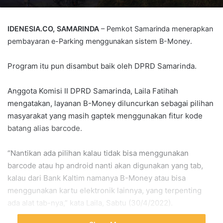
IDENESIA.CO, SAMARINDA
– Pemkot Samarinda menerapkan
pembayaran e-Parking menggunakan sistem B-Money.
Program itu pun disambut baik oleh DPRD Samarinda.
Anggota Komisi II DPRD Samarinda, Laila Fatihah
mengatakan, layanan B-Money diluncurkan sebagai pilihan
masyarakat yang masih gaptek menggunakan fitur kode
batang alias barcode.
“Nantikan ada pilihan kalau tidak bisa menggunakan
barcode atau hp android nanti akan digunakan yang tab,
kalau dari Bank Kaltim namanya B-Money atau bisa
menggunakan kartu elektronik lainnya, yang terpenting
ada alat tab-nya,” kata Laila, Sabtu (30/4/2022).